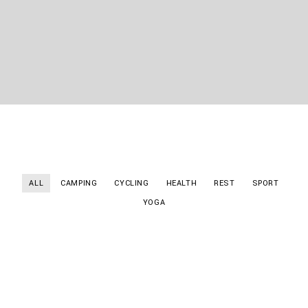
ALL
CAMPING
CYCLING
HEALTH
REST
SPORT
YOGA