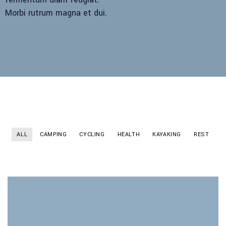
Morbi rutrum magna et dui.
ALL
CAMPING
CYCLING
HEALTH
KAYAKING
REST