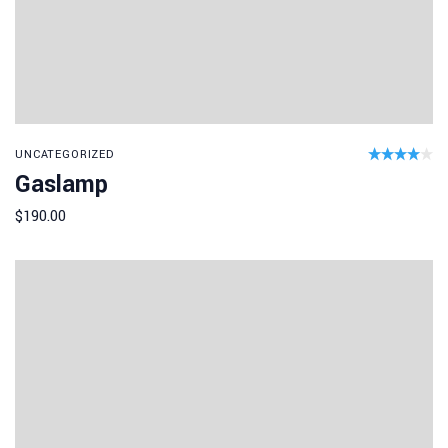
R
UNCATEGORIZED
Gaslamp
4.00
Add to cart
out of
$
190.00
5