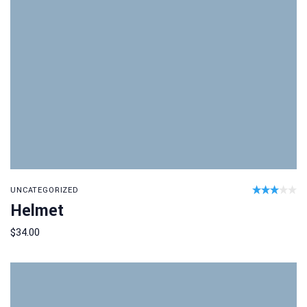
R
UNCATEGORIZED
Helmet
3.00
Add to cart
out
$
34.00
of 5