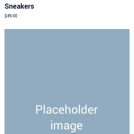
Sneakers
5.00
out
Add to cart
of 5
$
49.00