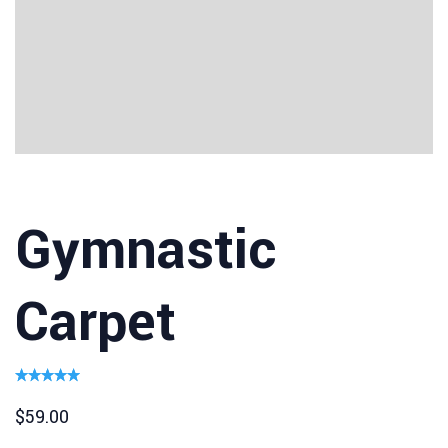
Gymnastic
Carpet
Rated
1
5.00
out
of 5
$
59.00
based
on