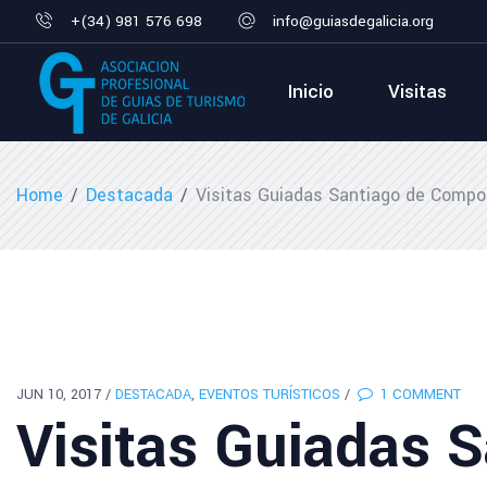
+(34) 981 576 698
info@guiasdegalicia.org
Inicio
Visitas
Home
/
Destacada
/
Visitas Guiadas Santiago de Compo
JUN 10, 2017
/
DESTACADA
,
EVENTOS TURÍSTICOS
/
1 COMMENT
Visitas Guiadas 