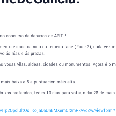
 no concurso de debuxos de APIT!!!
mento e imos camiño da terceira fase (Fase 2), cada vez m
o ás rúas e ás prazas.
as vosas vilas, aldeas, cidades ou monumentos. Agora é o 
 máis baixa e 5 a puntuación máis alta.
buxos preferidos, tedes 10 días para votar, o día 28 de maio
AMM1p2QpolUltOs_KoijaDaUnBMXemQr2mRkAvdZw/viewform?