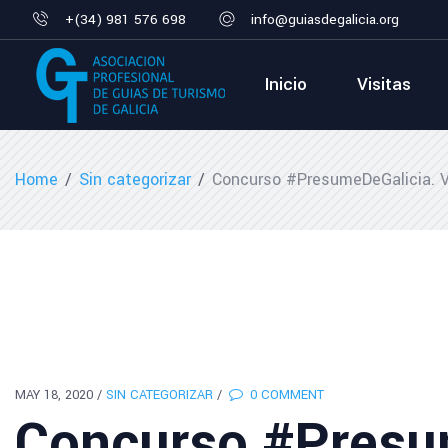
+(34) 981 576 698
info@guiasdegalicia.org
Inicio
Visitas
Home
/
Sin categorizar
/
Concurso #PresumeDeGalicia. V
MAY 18, 2020
/
SIN CATEGORIZAR
/
0 COMMENT
Concurso #Presu