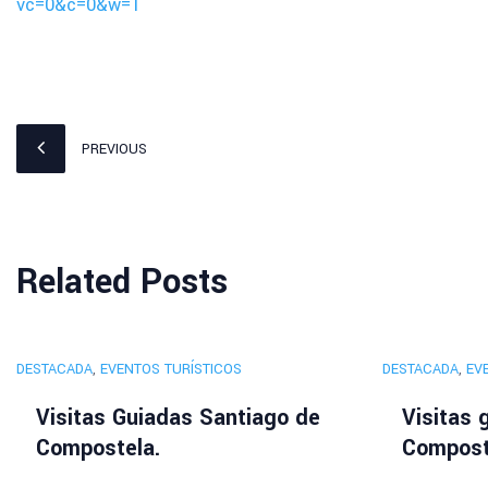
vc=0&c=0&w=1
PREVIOUS
Related Posts
DESTACADA
,
EVENTOS TURÍSTICOS
DESTACADA
,
EV
Visitas Guiadas Santiago de
Visitas 
Compostela.
Compost