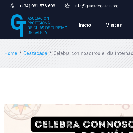
+(34) 981 576 698
info@guiasdegalicia.org
Inicio
Visitas
Home
/
Destacada
/
Celebra con nosotros el día internac