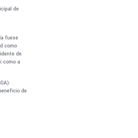
cipal de
da fuese
dad como
sidente de
sí como a
AGA).
beneficio de