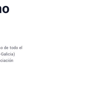
mo
mo de todo el
Galicia)
ociación