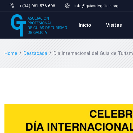
+(34) 981 576 698
info@guiasdegalicia.org
Inicio
Visitas
Home
/
Destacada
/
Día Internacional del Guía de Turis